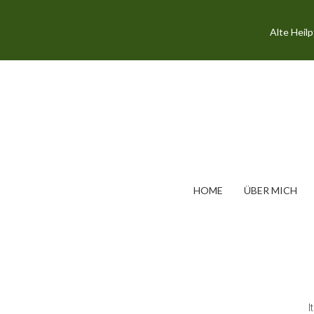
Alte Heil
HOME
ÜBER MICH
I