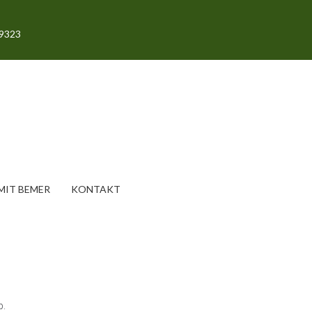
69323
IT BEMER
KONTAKT
p.