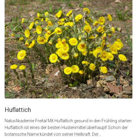
Huflattich
NaturAkademie Freital Mit Huflattich gesund in den Frühling starten
Huflattich ist eines der besten Hustenmittel überhaupt! Schon der
botanische Name kündet von seiner Heilkraft. Der...